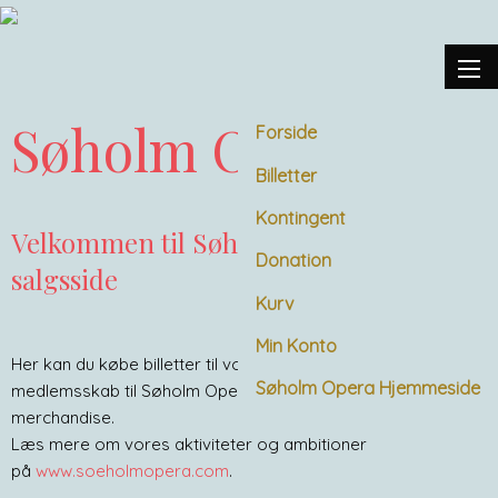
Søholm Opera
Forside
Billetter
Kontingent
Velkommen til Søholm Operas
Donation
salgsside
Kurv
Min Konto
Her kan du købe billetter til vores kommende arrangementer,
Søholm Opera Hjemmeside
medlemsskab til Søholm Operas Støtteforening samt
merchandise.
Læs mere om vores aktiviteter og ambitioner
på
www.soeholmopera.com
.