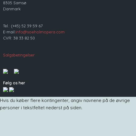
8305 Samsø
Danmark
Tel.: (+45) 52 39 59 67
E-mail:
info@soeholmopera.com
CVR: 38 33 82 50
Salgsbetingelser
Følg os her
Hvis du køber flere kontingenter, angiv navnene på de øvrige
personer i tekstfeltet nederst på siden.