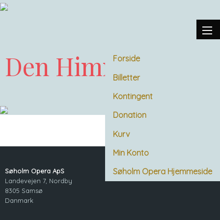
Den Himmelblå
Forside
Billetter
Kontingent
Donation
Kurv
Min Konto
Søholm Opera Hjemmeside
Søholm Opera ApS
Landevejen 7, Nordby
8305 Samsø
Danmark