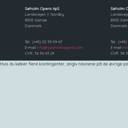
Søholm Opera ApS
Søholm O
Landevejen 7, Nordby
Landevej
8305 Samsø
8305 Sa
Danmark
Danmark
Tel.: (+45) 52 39 59 67
Tel.: (+45
E-mail:
info@soeholmopera.com
E-mail:
in
CVR: 36 96 43 24
CVR: 38 3
Hvis du køber flere kontingenter, angiv navnene på de øvrige per