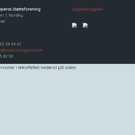
peras Støtteforening
Salgsbetingelser
en 7, Nordby
msø
) 52 39 59 67
fo@soeholmopera.com
3 82 50
soner i tekstfeltet nederst på siden.